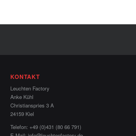
KONTAKT
Leuchten Factory
Anke Kühl
Christianspries 3 A
24159 Kiel
Telefon:
+49 (0)431 (80 66 791)
E-Mail:
info@leuchtenfactory.de