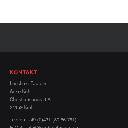
KONTAKT
Leuchten Factory
Anke Kühl
Christianspries 3 A
24159 Kiel
Telefon:
+49 (0)431 (80 66 791)
E-Mail:
info@leuchtenfactory.de